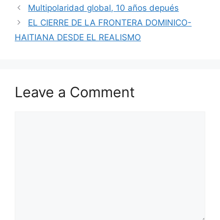
n
p
o
n
Multipolaridad global, 10 años depués
p
o
k
EL CIERRE DE LA FRONTERA DOMINICO-
k
HAITIANA DESDE EL REALISMO
Leave a Comment
Comment