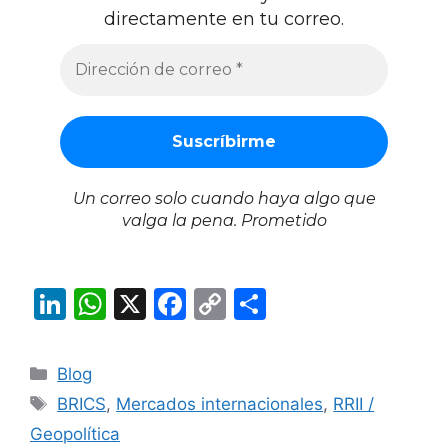
directamente en tu correo.
Un correo solo cuando haya algo que
valga la pena. Prometido
Li
W
X
F
C
S
n
h
a
o
h
k
at
c
p
ar
Categories
Blog
e
s
e
y
e
Tags
BRICS
,
Mercados internacionales
,
RRII /
dI
A
b
Li
Geopolítica